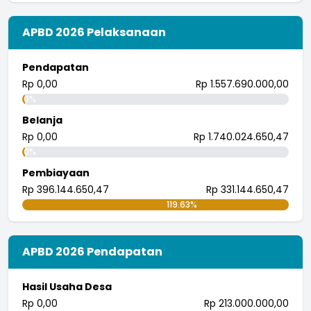
I wayan randana
APBD 2026 Pelaksanaan
26 Juli 2018 08:21:57
tingkatkan.
Pendapatan
...
selengkapnya
Rp 0,00
Rp 1.557.690.000,00
i wayan pujana eka putra
0%
25 Juli 2018 09:30:04
Belanja
Rp 0,00
Rp 1.740.024.650,47
0%
Pembiayaan
Rp 396.144.650,47
Rp 331.144.650,47
119.63%
APBD 2026 Pendapatan
Hasil Usaha Desa
Rp 0,00
Rp 213.000.000,00