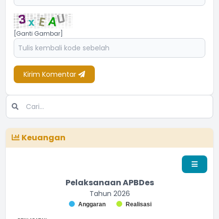
[Ganti Gambar]
Kirim Komentar
Keuangan
Pelaksanaan APBDes
Tahun 2026
Chart
Anggaran
Realisasi
Bar chart with 2 data series.
End of interactive chart.