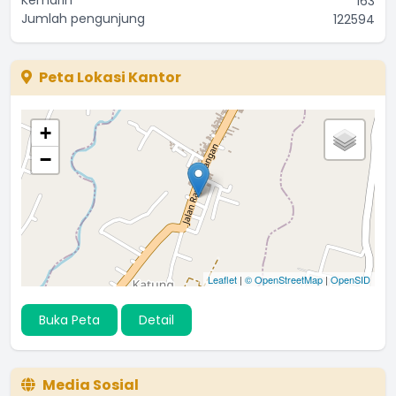
163
Jumlah pengunjung
122594
Peta Lokasi Kantor
+
−
Leaflet
|
© OpenStreetMap
|
OpenSID
Buka Peta
Detail
Media Sosial