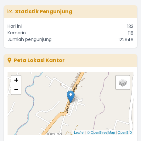
Statistik Pengunjung
Hari ini
133
Kemarin
118
Jumlah pengunjung
122946
Peta Lokasi Kantor
+
−
Leaflet
|
© OpenStreetMap
|
OpenSID