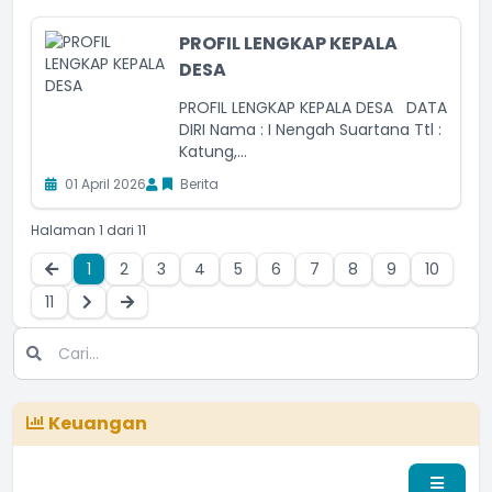
PROFIL LENGKAP KEPALA
DESA
PROFIL LENGKAP KEPALA DESA DATA
DIRI Nama : I Nengah Suartana Ttl :
Katung,...
01 April 2026
Berita
Halaman 1 dari 11
1
2
3
4
5
6
7
8
9
10
11
Keuangan