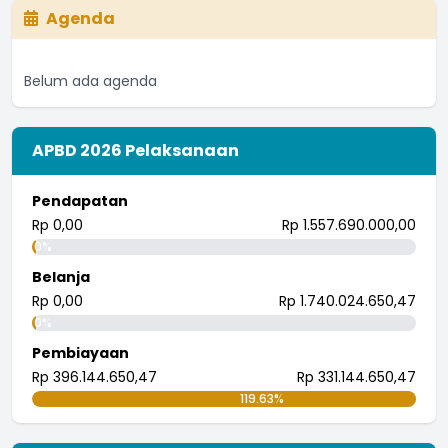
...
selengkapnya
Agenda
I nengah bendi
27 Juli 2018 08:13:51
Belum ada agenda
Astungkara biar semakin meningkat
...
selengkapnya
I wayan randana
APBD 2026 Pelaksanaan
26 Juli 2018 08:21:57
tingkatkan.
Pendapatan
...
selengkapnya
Rp 0,00
Rp 1.557.690.000,00
i wayan pujana eka putra
0%
25 Juli 2018 09:30:04
Belanja
Rp 0,00
Rp 1.740.024.650,47
0%
Pembiayaan
Rp 396.144.650,47
Rp 331.144.650,47
119.63%