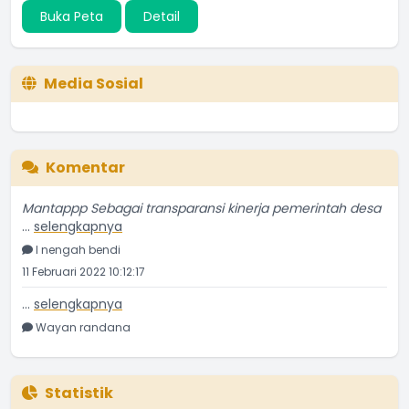
Buka Peta
Detail
Media Sosial
Komentar
Mantappp Sebagai transparansi kinerja pemerintah desa
...
selengkapnya
I nengah bendi
11 Februari 2022 10:12:17
...
selengkapnya
Wayan randana
11 Juni 2021 09:43:19
Astungkara semoga bermanfaat dan membantu bagi
penerima
Statistik
...
selengkapnya