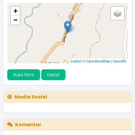
+
−
Leaflet
|
© OpenStreetMap
|
OpenSID
Buka Peta
Detail
Media Sosial
Komentar