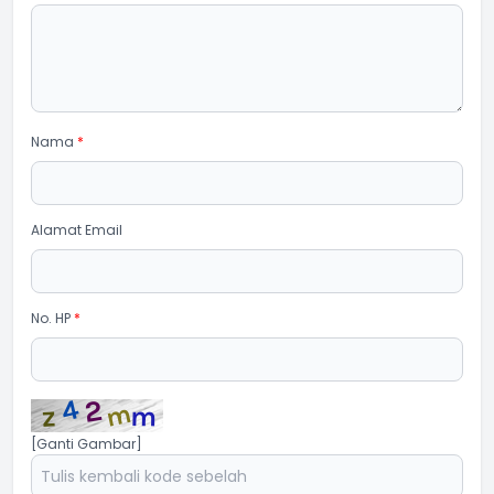
Nama
*
Alamat Email
No. HP
*
[Ganti Gambar]