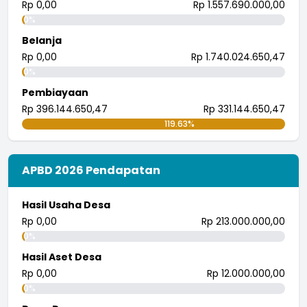
Rp 0,00
Rp 1.557.690.000,00
...
selengkapnya
0%
i wayan pujana eka putra
Belanja
25 Juli 2018 09:30:04
Rp 0,00
Rp 1.740.024.650,47
0%
Pembiayaan
Rp 396.144.650,47
Rp 331.144.650,47
119.63%
APBD 2026 Pendapatan
Hasil Usaha Desa
Rp 0,00
Rp 213.000.000,00
0%
Hasil Aset Desa
Rp 0,00
Rp 12.000.000,00
0%