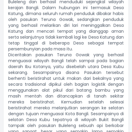
Buleleng dan berhasil menduduki sejengkal wilayah
kerajan Bangli. Dalam hubungan ini termasuk Desa
Katung, dimana seluruh rumah penduduk dibakar habis
oleh pasukan Teruna Gowak, sedangkan penduduk
yang berhasil melarikan diri lari meninggalkan Desa
Katung dan mencari tempat yang dianggap aman
serta selanjutnya tidak kembali lagi ke Desa Katung dan
tetap tinggal di beberapa Desa sebagai tempat
persembunyian pada masa itu.
Diceritakan pasukan Teruna Gowak yang berhasil
menguasai wilayah Bangli telah sampai pada bagian
daerah Ibu Kotanya, yaitu disebelah utara Desa Kubu
sekarang. Sesampainya disana Pasukan tersebut
berhenti beristirahat untuk makan dari bekalnya yang
secara tradisional dipikul oleh bagian logistik dengan
menggunakan alat pikul dari batang bambu yang
masih mentah dan ditancapkan di tanah sekitar
mereka beristirahat. Kemudian setelah selesai
beristirahat mereka melanjutkan serangan ke selatan
dengan tujuan menguasai Kota Bangli. Sesampainya di
selatan Desa Kubu tepatnya di wilayah Bukit Bangli
tampak oleh pasukan Buleleng sebuah api berkobar
yang sangat besar yang semakin lama semakin