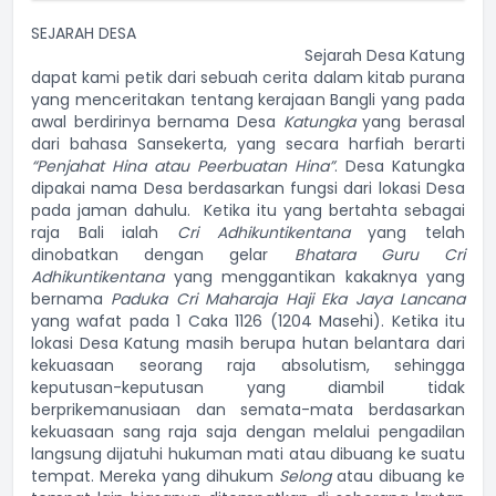
SEJARAH DESA
Sejarah Desa Katung
dapat kami petik dari sebuah cerita dalam kitab purana
yang menceritakan tentang kerajaan Bangli yang pada
awal berdirinya bernama Desa
Katungka
yang berasal
dari bahasa Sansekerta, yang secara harfiah berarti
“Penjahat Hina atau Peerbuatan Hina”
. Desa Katungka
dipakai nama Desa berdasarkan fungsi dari lokasi Desa
pada jaman dahulu. Ketika itu yang bertahta sebagai
raja Bali ialah
Cri Adhikuntikentana
yang telah
dinobatkan dengan gelar
Bhatara Guru Cri
Adhikuntikentana
yang menggantikan kakaknya yang
bernama
Paduka Cri Maharaja Haji Eka Jaya Lancana
yang wafat pada 1 Caka 1126 (1204 Masehi). Ketika itu
lokasi Desa Katung masih berupa hutan belantara dari
kekuasaan seorang raja absolutism, sehingga
keputusan-keputusan yang diambil tidak
berprikemanusiaan dan semata-mata berdasarkan
kekuasaan sang raja saja dengan melalui pengadilan
langsung dijatuhi hukuman mati atau dibuang ke suatu
tempat. Mereka yang dihukum
Selong
atau dibuang ke