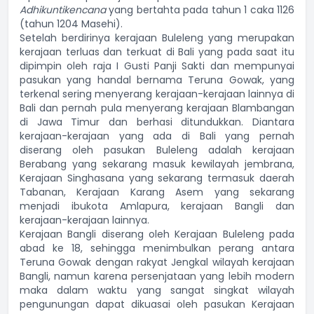
Adhikuntikencana
yang bertahta pada tahun 1 caka 1126
(tahun 1204 Masehi).
Setelah berdirinya kerajaan Buleleng yang merupakan
kerajaan terluas dan terkuat di Bali yang pada saat itu
dipimpin oleh raja I Gusti Panji Sakti dan mempunyai
pasukan yang handal bernama Teruna Gowak, yang
terkenal sering menyerang kerajaan-kerajaan lainnya di
Bali dan pernah pula menyerang kerajaan Blambangan
di Jawa Timur dan berhasi ditundukkan. Diantara
kerajaan-kerajaan yang ada di Bali yang pernah
diserang oleh pasukan Buleleng adalah kerajaan
Berabang yang sekarang masuk kewilayah jembrana,
Kerajaan Singhasana yang sekarang termasuk daerah
Tabanan, Kerajaan Karang Asem yang sekarang
menjadi ibukota Amlapura, kerajaan Bangli dan
kerajaan-kerajaan lainnya.
Kerajaan Bangli diserang oleh Kerajaan Buleleng pada
abad ke 18, sehingga menimbulkan perang antara
Teruna Gowak dengan rakyat Jengkal wilayah kerajaan
Bangli, namun karena persenjataan yang lebih modern
maka dalam waktu yang sangat singkat wilayah
pengunungan dapat dikuasai oleh pasukan Kerajaan