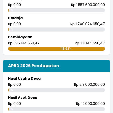
...
selengkapnya
Rp 0,00
Rp 1.557.690.000,00
0%
i wayan pujana eka putra
25 Juli 2018 09:30:04
Belanja
Rp 0,00
Rp 1.740.024.650,47
0%
Pembiayaan
Rp 396.144.650,47
Rp 331.144.650,47
119.63%
APBD 2026 Pendapatan
Hasil Usaha Desa
Rp 0,00
Rp 213.000.000,00
0%
Hasil Aset Desa
Rp 0,00
Rp 12.000.000,00
0%