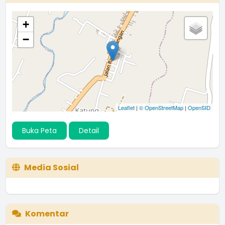
+
−
Leaflet
|
© OpenStreetMap
|
OpenSID
Buka Peta
Detail
Media Sosial
Komentar