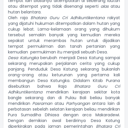
tempat lain biasanya ditempatkan di seberang lautan
atau ditempat yang tidak disenangi seperti
alas
atau
hutan belantara.
Oleh raja
Bhatara Guru Cri Adhikuntikentana
rakyat
yang dijatuhi hukuman ditempatkan dalam hutan yang
cukup lebat. Lama-kelamaan orang yang dihukum
tersebut semakin banyak yang kemudian mereka
sepakat untuk merambas hutan untuk dijadikan
tempat permukiman dan tanah pertanian yang
kemudian permukiman itu menjadi sebuah Desa.
Desa Katungka
berubah menjadi Desa Katung sampai
sekarang merupakan perjalanan cerita yang cukup
panjang. Penduduk Desa Katung sekarang bukanlah
orang-orang atau keturunan yang pertama kali
membangun Desa Katungka. Didalam Kitab Purana
disebutkan bahwa Raja
Bhatara Guru Cri
Adhikuntikentana
mendirikan kerajaan sekitar kota
bangle sekarang dan di Pulau Bali beliau banyak
mendirikan
Pasraman
atau
Parhyangan
antara lain di
perbatasan sebelah selatan kerajaan beliau mendirikan
Pura Sumadiha Dihiasa dengan arca Makaradewi.
Dengan demikian awal berdirinya Desa Katung
diperkirakan pada jaman pemerintahan
Bhatara Cri