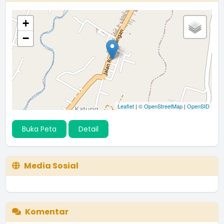
+
−
Leaflet
|
© OpenStreetMap
|
OpenSID
Buka Peta
Detail
Media Sosial
Komentar
Mantappp Sebagai transparansi kinerja pemerintah desa