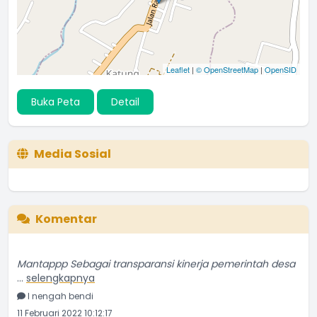
Leaflet
|
© OpenStreetMap
|
OpenSID
Buka Peta
Detail
Media Sosial
Komentar
Mantappp Sebagai transparansi kinerja pemerintah desa
...
selengkapnya
I nengah bendi
11 Februari 2022 10:12:17