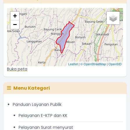
+
−
Leaflet
|
© OpenStreetMap
|
OpenSID
Buka peta
Menu Kategori
Panduan Layanan Publik
Pelayanan E-KTP dan KK
Pelayanan Surat menyurat