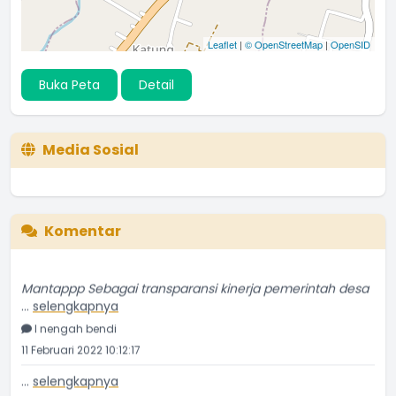
Leaflet
|
© OpenStreetMap
|
OpenSID
Buka Peta
Detail
Media Sosial
Komentar
Mantappp Sebagai transparansi kinerja pemerintah desa
...
selengkapnya
I nengah bendi
11 Februari 2022 10:12:17
...
selengkapnya
Wayan randana