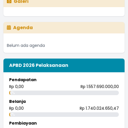
Galeri
I Ketut Redes
27 Juli 2018 08:14:01
Astungkara kinerja perangkat desa kedepannya semakin
baik
Agenda
...
selengkapnya
I nengah bendi
27 Juli 2018 08:13:51
Belum ada agenda
Astungkara biar semakin meningkat
...
selengkapnya
APBD 2026 Pelaksanaan
I wayan randana
26 Juli 2018 08:21:57
Pendapatan
tingkatkan.
Rp 0,00
Rp 1.557.690.000,00
...
selengkapnya
0%
i wayan pujana eka putra
Belanja
25 Juli 2018 09:30:04
Rp 0,00
Rp 1.740.024.650,47
0%
Pembiayaan