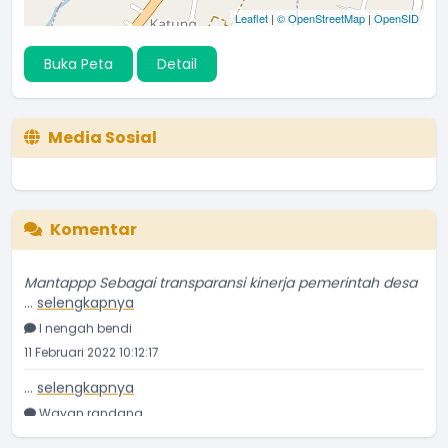
Leaflet
|
© OpenStreetMap
|
OpenSID
Buka Peta
Detail
Media Sosial
Komentar
Mantappp Sebagai transparansi kinerja pemerintah desa
...
selengkapnya
I nengah bendi
11 Februari 2022 10:12:17
...
selengkapnya
Wayan randana
11 Juni 2021 09:43:19