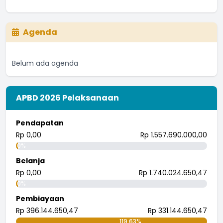
Astungkara kinerja perangkat desa kedepannya semakin
baik
...
selengkapnya
Agenda
I nengah bendi
27 Juli 2018 08:13:51
Belum ada agenda
Astungkara biar semakin meningkat
...
selengkapnya
I wayan randana
APBD 2026 Pelaksanaan
26 Juli 2018 08:21:57
Pendapatan
tingkatkan.
Rp 0,00
Rp 1.557.690.000,00
...
selengkapnya
0%
i wayan pujana eka putra
Belanja
25 Juli 2018 09:30:04
Rp 0,00
Rp 1.740.024.650,47
0%
Pembiayaan
Rp 396.144.650,47
Rp 331.144.650,47
119.63%