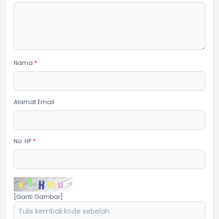
Nama
*
Alamat Email
No. HP
*
[Ganti Gambar]