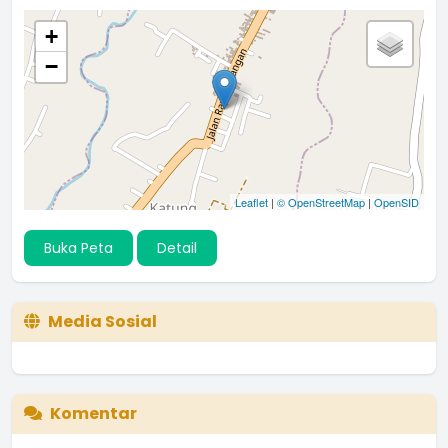
+
−
Leaflet
|
© OpenStreetMap
|
OpenSID
Buka Peta
Detail
Media Sosial
Komentar