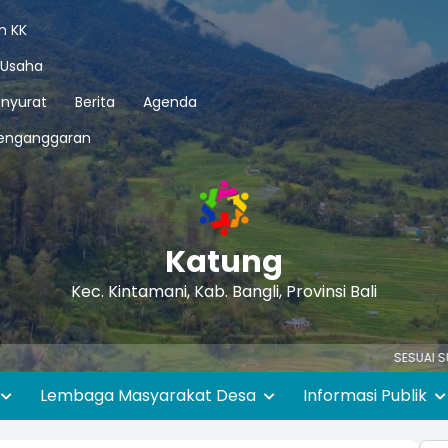
n KK
 Usaha
nyurat
Berita
Agenda
enganggaran
Katung
Kec. Kintamani, Kab. Bangli, Provinsi Bali
SESUAI SURAT EDARAN 
Lembaga Masyarakat Desa
Informasi Publik