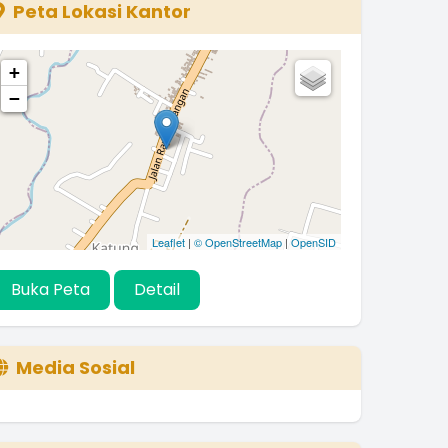
Peta Lokasi Kantor
+
−
Leaflet
|
© OpenStreetMap
|
OpenSID
Buka Peta
Detail
Media Sosial