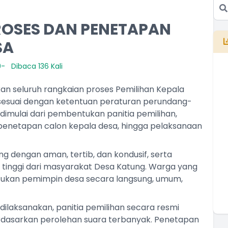
ROSES DAN PENETAPAN
SA
9
Dibaca 136 Kali
n seluruh rangkaian proses Pemilihan Kepala
n sesuai dengan ketentuan peraturan perundang-
imulai dari pembentukan panitia pemilihan,
E
 penetapan calon kepala desa, hingga pelaksanaan
B
T
T
 dengan aman, tertib, dan kondusif, serta
 tinggi dari masyarakat Desa Katung. Warga yang
entukan pemimpin desa secara langsung, umum,
dilaksanakan, panitia pemilihan secara resmi
rdasarkan perolehan suara terbanyak. Penetapan