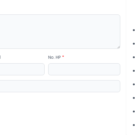
l
No. HP
*