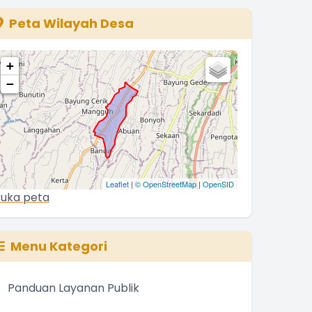
The chart has 1 Y axis displaying values. Range: 0 to 500
Peta Wilayah Desa
+
−
Leaflet
|
© OpenStreetMap
|
OpenSID
uka peta
Menu Kategori
Panduan Layanan Publik