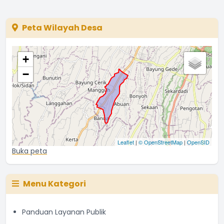
The chart has 1 X axis displaying categories.
The chart has 1 Y axis displaying values. Range: 0 to 50000
Peta Wilayah Desa
+
−
Leaflet
|
© OpenStreetMap
|
OpenSID
Buka peta
Menu Kategori
Panduan Layanan Publik