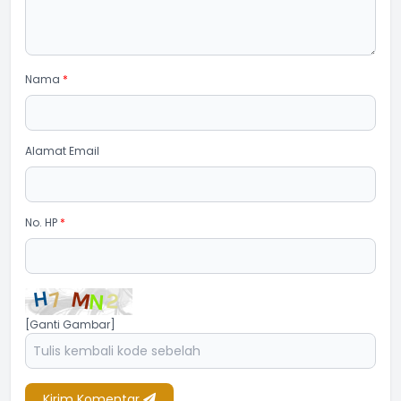
Nama
*
Alamat Email
No. HP
*
[Ganti Gambar]
Kirim Komentar