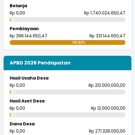
tingkatkan.
Belanja
...
selengkapnya
Rp 0,00
Rp 1.740.024.650,47
i wayan pujana eka putra
0%
25 Juli 2018 09:30:04
Pembiayaan
Rp 396.144.650,47
Rp 331.144.650,47
119.63%
APBD 2026 Pendapatan
Hasil Usaha Desa
Rp 0,00
Rp 213.000.000,00
0%
Hasil Aset Desa
Rp 0,00
Rp 12.000.000,00
0%
Dana Desa
Rp 0,00
Rp 271.328.000,00