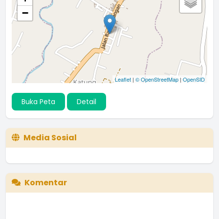
−
Leaflet
|
© OpenStreetMap
|
OpenSID
Buka Peta
Detail
Media Sosial
Komentar