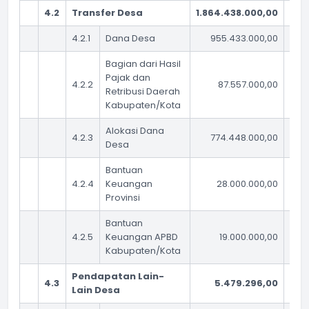
4.2
Transfer Desa
1.864.438.000,00
1.
4.2.1
Dana Desa
955.433.000,00
Bagian dari Hasil
Pajak dan
4.2.2
87.557.000,00
Retribusi Daerah
Kabupaten/Kota
Alokasi Dana
4.2.3
774.448.000,00
Desa
Bantuan
4.2.4
Keuangan
28.000.000,00
Provinsi
Bantuan
4.2.5
Keuangan APBD
19.000.000,00
Kabupaten/Kota
Pendapatan Lain-
4.3
5.479.296,00
Lain Desa