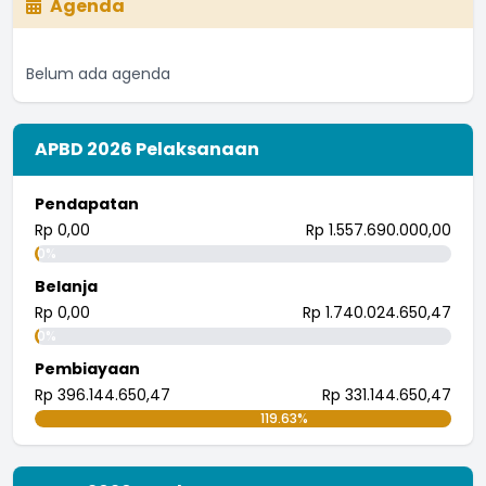
Agenda
I nengah bendi
27 Juli 2018 08:13:51
Belum ada agenda
Astungkara biar semakin meningkat
...
selengkapnya
I wayan randana
APBD 2026 Pelaksanaan
26 Juli 2018 08:21:57
tingkatkan.
Pendapatan
...
selengkapnya
Rp 0,00
Rp 1.557.690.000,00
i wayan pujana eka putra
0%
25 Juli 2018 09:30:04
Belanja
Rp 0,00
Rp 1.740.024.650,47
0%
Pembiayaan
Rp 396.144.650,47
Rp 331.144.650,47
119.63%