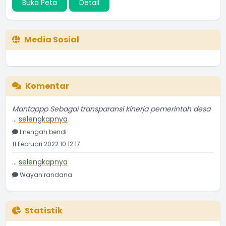
Buka Peta
Detail
Media Sosial
Komentar
Mantappp Sebagai transparansi kinerja pemerintah desa
...
selengkapnya
I nengah bendi
11 Februari 2022 10:12:17
...
selengkapnya
Wayan randana
11 Juni 2021 09:43:19
Astungkara semoga bermanfaat dan membantu bagi
penerima
Statistik
...
selengkapnya