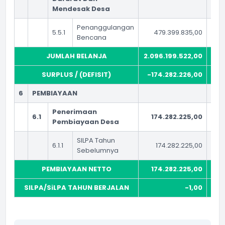
Mendesak Desa
Penanggulangan
5.5.1
479.399.835,00
Bencana
JUMLAH BELANJA
2.096.199.522,00
1.8
SURPLUS / (DEFISIT)
-174.282.226,00
6
PEMBIAYAAN
Penerimaan
6.1
174.282.225,00
1
Pembiayaan Desa
SILPA Tahun
6.1.1
174.282.225,00
Sebelumnya
PEMBIAYAAN NETTO
174.282.225,00
1
SILPA/SiLPA TAHUN BERJALAN
-1,00
2