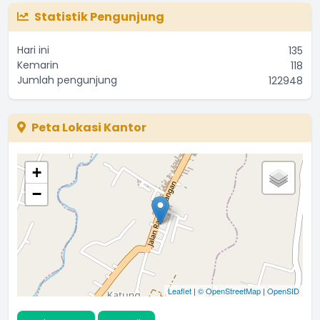
Statistik Pengunjung
Hari ini
135
Kemarin
118
Jumlah pengunjung
122948
Peta Lokasi Kantor
+
−
Leaflet
|
© OpenStreetMap
|
OpenSID