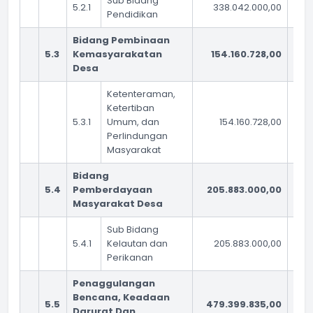
Sub Bidang
5.2.1
338.042.000,00
Pendidikan
Bidang Pembinaan
5.3
Kemasyarakatan
154.160.728,00
1
Desa
Ketenteraman,
Ketertiban
5.3.1
Umum, dan
154.160.728,00
Perlindungan
Masyarakat
Bidang
5.4
Pemberdayaan
205.883.000,00
1
Masyarakat Desa
Sub Bidang
5.4.1
Kelautan dan
205.883.000,00
Perikanan
Penaggulangan
Bencana, Keadaan
5.5
479.399.835,00
40
Darurat Dan