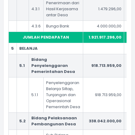
Penerimaan dari
4.3.1
Hasil Kerjasama
1.479.296,00
antar Desa
4.3.6
Bunga Bank
4.000.000,00
JUMLAH PENDAPATAN
1.921.917.296,00
1.9
5
BELANJA
Bidang
5.1
Penyelenggaran
918.713.959,00
84
Pemerintahan Desa
Penyelenggaran
Belanja Siltap,
5.1.1
Tunjangan dan
918.713.959,00
Operasional
Pemerintah Desa
Bidang Pelaksanaan
5.2
338.042.000,00
2
Pembangunan Desa