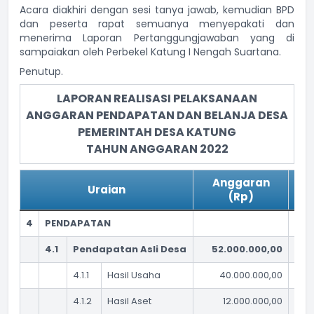
Acara diakhiri dengan sesi tanya jawab, kemudian BPD
dan peserta rapat semuanya menyepakati dan
menerima Laporan Pertanggungjawaban yang di
sampaiakan oleh Perbekel Katung I Nengah Suartana.
Penutup.
LAPORAN REALISASI PELAKSANAAN
ANGGARAN PENDAPATAN DAN BELANJA DESA
PEMERINTAH DESA KATUNG
TAHUN ANGGARAN 2022
Anggaran
Uraian
Rea
(Rp)
4
PENDAPATAN
4.1
Pendapatan Asli Desa
52.000.000,00
5
4.1.1
Hasil Usaha
40.000.000,00
4.1.2
Hasil Aset
12.000.000,00