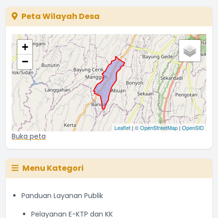
The chart has 1 Y axis displaying values. Range: 0 to 50000
Peta Wilayah Desa
+
−
Leaflet
|
© OpenStreetMap
|
OpenSID
Buka peta
Menu Kategori
Panduan Layanan Publik
Pelayanan E-KTP dan KK