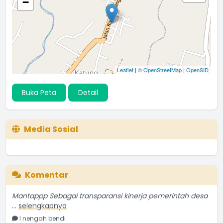
−
Leaflet
|
© OpenStreetMap
|
OpenSID
Buka Peta
Detail
Media Sosial
Komentar
Mantappp Sebagai transparansi kinerja pemerintah desa
...
selengkapnya
I nengah bendi