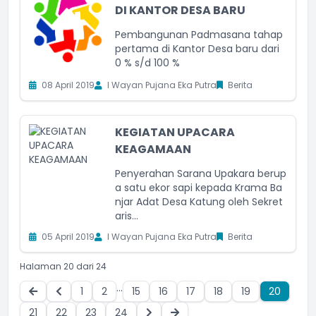
DI KANTOR DESA BARU
Pembangunan Padmasana tahap
pertama di Kantor Desa baru dari
0 % s/d 100 %
08 April 2019
I Wayan Pujana Eka Putra
Berita
KEGIATAN UPACARA
KEAGAMAAN
Penyerahan Sarana Upakara berup
a satu ekor sapi kepada Krama Ba
njar Adat Desa Katung oleh Sekret
aris...
05 April 2019
I Wayan Pujana Eka Putra
Berita
Halaman 20 dari 24
...
1
2
15
16
17
18
19
20
21
22
23
24