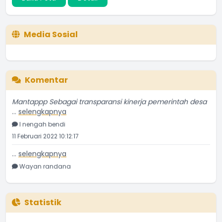
Media Sosial
Komentar
Mantappp Sebagai transparansi kinerja pemerintah desa
...
selengkapnya
I nengah bendi
11 Februari 2022 10:12:17
...
selengkapnya
Wayan randana
11 Juni 2021 09:43:19
Astungkara semoga bermanfaat dan membantu bagi
penerima
Statistik
...
selengkapnya
I Wayan Randana