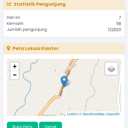
Statistik Pengunjung
Hari ini
7
Kemarin
118
Jumlah pengunjung
122820
Peta Lokasi Kantor
+
−
Leaflet
|
© OpenStreetMap
|
OpenSID
Buka Peta
Detail