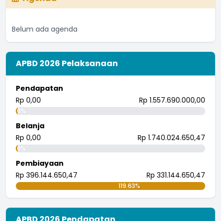
I nengah bendi
27 Juli 2018 08:13:51
Belum ada agenda
Astungkara biar semakin meningkat
...
selengkapnya
I wayan randana
APBD 2026 Pelaksanaan
26 Juli 2018 08:21:57
tingkatkan.
Pendapatan
...
selengkapnya
Rp 0,00
Rp 1.557.690.000,00
i wayan pujana eka putra
0%
25 Juli 2018 09:30:04
Belanja
Rp 0,00
Rp 1.740.024.650,47
0%
Pembiayaan
Rp 396.144.650,47
Rp 331.144.650,47
119.63%
APBD 2026 Pendapatan