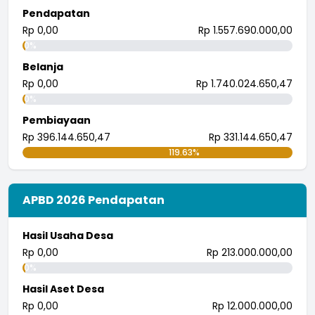
Pendapatan
tingkatkan.
...
selengkapnya
Rp 0,00
Rp 1.557.690.000,00
0%
i wayan pujana eka putra
25 Juli 2018 09:30:04
Belanja
Rp 0,00
Rp 1.740.024.650,47
0%
Pembiayaan
Rp 396.144.650,47
Rp 331.144.650,47
119.63%
APBD 2026 Pendapatan
Hasil Usaha Desa
Rp 0,00
Rp 213.000.000,00
0%
Hasil Aset Desa
Rp 0,00
Rp 12.000.000,00