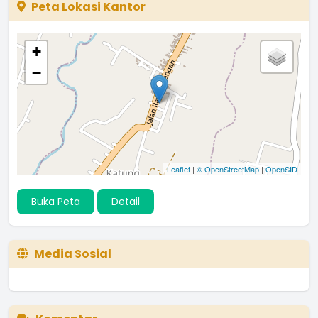
Peta Lokasi Kantor
+
−
Leaflet
|
© OpenStreetMap
|
OpenSID
Buka Peta
Detail
Media Sosial