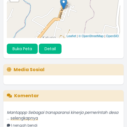
Leaflet
|
© OpenStreetMap
|
OpenSID
Buka Peta
Detail
Media Sosial
Komentar
Mantappp Sebagai transparansi kinerja pemerintah desa
...
selengkapnya
I nengah bendi