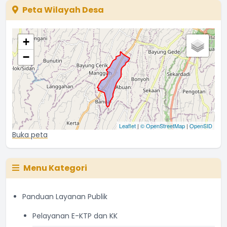
Peta Wilayah Desa
+
−
Leaflet
|
© OpenStreetMap
|
OpenSID
Buka peta
Menu Kategori
Panduan Layanan Publik
Pelayanan E-KTP dan KK