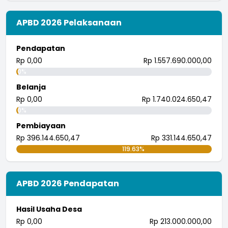
Astungkara biar semakin meningkat
...
selengkapnya
APBD 2026 Pelaksanaan
I wayan randana
26 Juli 2018 08:21:57
Pendapatan
tingkatkan.
Rp 0,00
Rp 1.557.690.000,00
...
selengkapnya
0%
i wayan pujana eka putra
Belanja
25 Juli 2018 09:30:04
Rp 0,00
Rp 1.740.024.650,47
0%
Pembiayaan
Rp 396.144.650,47
Rp 331.144.650,47
119.63%
APBD 2026 Pendapatan
Hasil Usaha Desa
Rp 0,00
Rp 213.000.000,00