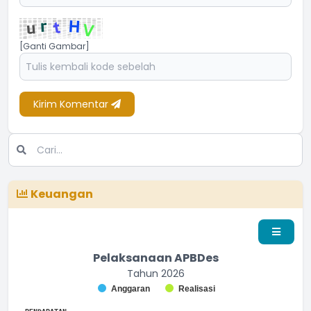
[Ganti Gambar]
Kirim Komentar
Keuangan
Pelaksanaan APBDes
Tahun 2026
Chart
Anggaran
Realisasi
Bar chart with 2 data series.
End of interactive chart.