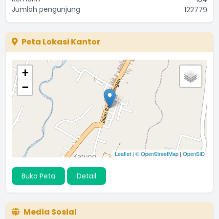
Jumlah pengunjung
122779
Peta Lokasi Kantor
+
−
Leaflet
|
© OpenStreetMap
|
OpenSID
Buka Peta
Detail
Media Sosial