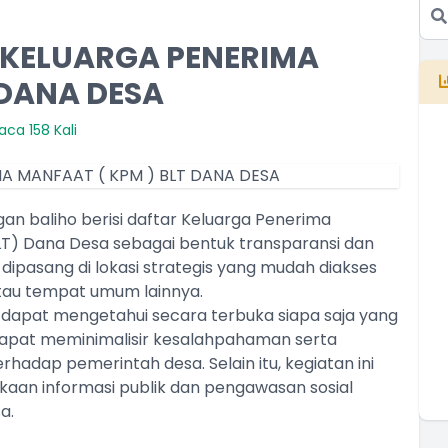
KELUARGA PENERIMA
 DANA DESA
aca 158 Kali
 baliho berisi daftar Keluarga Penerima
T) Dana Desa sebagai bentuk transparansi dan
E
B
 dipasang di lokasi strategis yang mudah diakses
T
atau tempat umum lainnya.
T
 dapat mengetahui secara terbuka siapa saja yang
apat meminimalisir kesalahpahaman serta
dap pemerintah desa. Selain itu, kegiatan ini
kaan informasi publik dan pengawasan sosial
a.