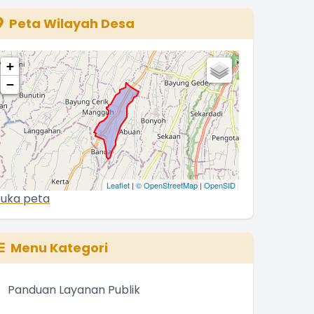
The chart has 1 Y axis displaying values. Range: 0 to 500
Peta Wilayah Desa
+
−
Leaflet
|
© OpenStreetMap
|
OpenSID
uka peta
Menu Kategori
Panduan Layanan Publik