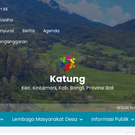
n KK
 Usaha
nyurat
Berita
Agenda
enganggaran
Katung
Kec. Kintamani, Kab. Bangli, Provinsi Bali
SESUAI SURAT EDARAN GU
Lembaga Masyarakat Desa
Informasi Publik