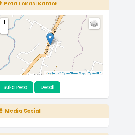
Peta Lokasi Kantor
+
−
Leaflet
|
© OpenStreetMap
|
OpenSID
Buka Peta
Detail
Media Sosial