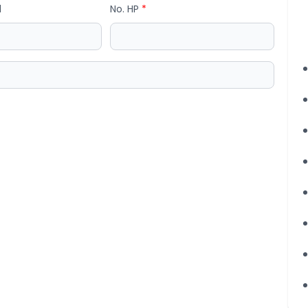
l
No. HP
*