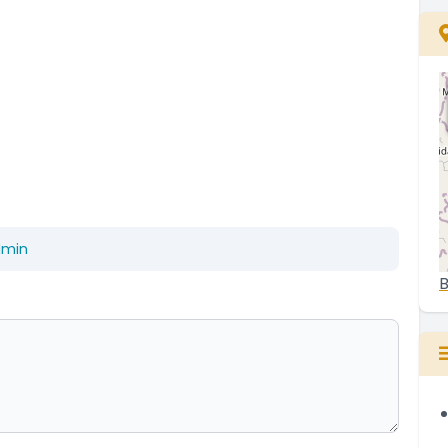
dmin
B